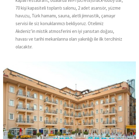
kapalı restaurant, odalarda WiFi (ücretli)snack-lobby bar,
70 kişi kapasiteli toplantı salonu, 2 adet asansör, yüzme
havuzu, Türk hamamı, sauna, aletli jimnastik, çamaşır
servisi ile siz konuklarımızı bekliyoruz. Otelimiz
Akdeniz’in mistik atmosferini en iyi yansıtan doğası,
havası ve tarihi mekanlarına olan yakınlığı ile ilk tercihiniz
olacaktır.